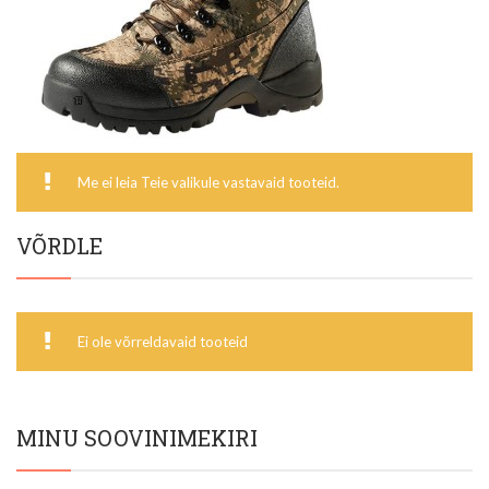
Me ei leia Teie valikule vastavaid tooteid.
VÕRDLE
Ei ole võrreldavaid tooteid
MINU SOOVINIMEKIRI