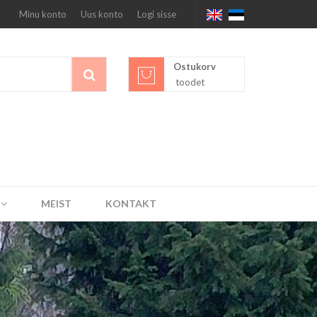
Minu konto
Uus konto
Logi sisse
Ostukorv
toodet
MEIST
KONTAKT