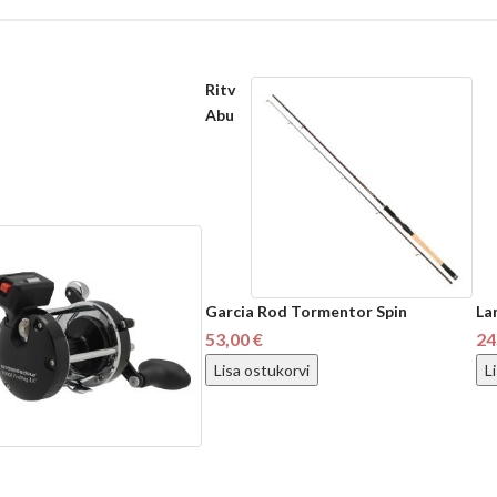
Ritv
Abu
Garcia Rod Tormentor Spin
La
53,00 €
24
Lisa ostukorvi
L